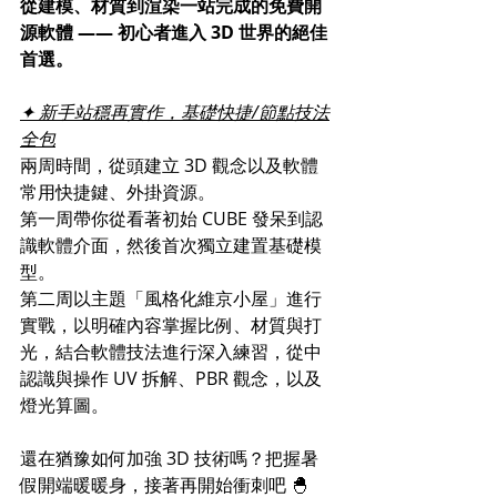
從建模、材質到渲染一站完成的免費開
源軟體 —— 初心者進入 3D 世界的絕佳
首選。
✦ 新手站穩再實作，基礎快捷/節點技法
全包
兩周時間，從頭建立 3D 觀念以及軟體
常用快捷鍵、外掛資源。
第一周帶你從看著初始 CUBE 發呆到認
識軟體介面，然後首次獨立建置基礎模
型。
第二周以主題「風格化維京小屋」進行
實戰，以明確內容掌握比例、材質與打
光，結合軟體技法進行深入練習，從中
認識與操作 UV 拆解、PBR 觀念，以及
燈光算圖。
還在猶豫如何加強 3D 技術嗎？把握暑
假開端暖暖身，接著再開始衝刺吧 🐣