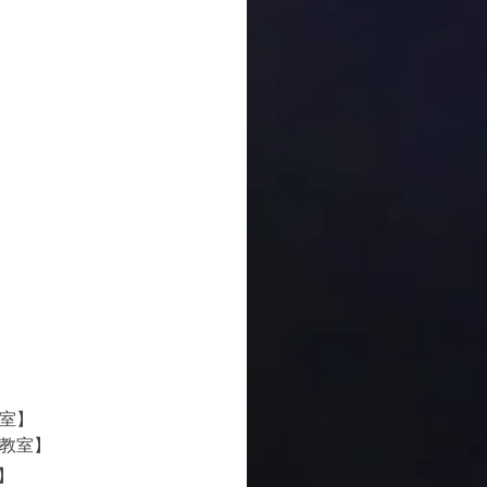
教室
】
 教室
】
廳】