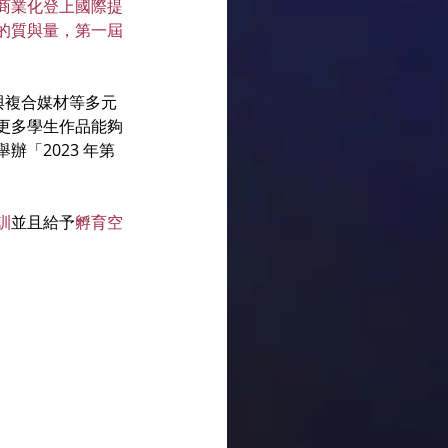
商業化登上國際提
的質與量，第一屆
畫與複合媒材等多元
更多學生作品能夠
「2023 年第
訓
並且給予
孵育空