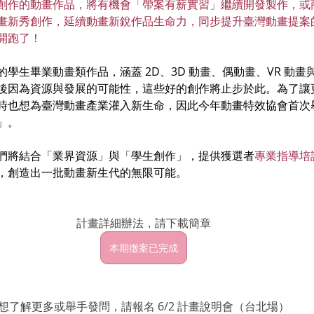
創作的動畫作品，將有機會「帶案有薪實習」繼續開發製作，或
畫新秀創作，延續動畫新銳作品生命力，同步提升臺灣動畫提案
開跑了！
學生畢業動畫類作品，涵蓋 2D、3D 動畫、偶動畫、VR 動
後因為資源與發展的可能性，這些好的創作將止步於此。為了讓
時也想為臺灣動畫產業灌入新生命，因此今年動畫特效協會首次舉辦
」。
們將結合「業界資源」與「學生創作」，提供獲選者
專業指導培
，創造出一批動畫新生代的無限可能。
計畫詳細辦法，請下載簡章
本期徵案已完成
想了解更多或舉手發問，請報名 6/2 計畫說明會（台北場）