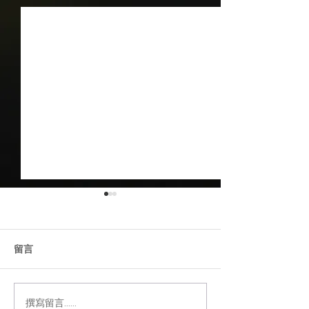
留言
撰寫留言......
【TDAL】從傳統拍攝到虛
【TDAL】製片