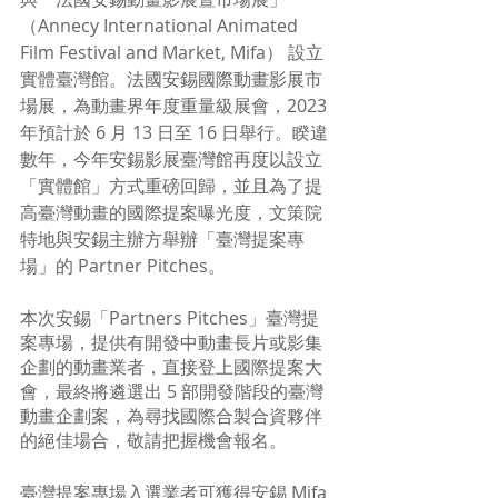
（Annecy International Animated 
Film Festival and Market, Mifa） 設立
實體臺灣館。法國安錫國際動畫影展市
場展，為動畫界年度重量級展會，2023 
年預計於 6 月 13 日至 16 日舉行。睽違
數年，今年安錫影展臺灣館再度以設立
「實體館」方式重磅回歸，並且為了提
高臺灣動畫的國際提案曝光度，文策院
特地與安錫主辦方舉辦「臺灣提案專
場」的 Partner Pitches。
本次安錫「Partners Pitches」臺灣提
案專場，提供有開發中動畫長片或影集
企劃的動畫業者，直接登上國際提案大
會，最終將遴選出 5 部開發階段的臺灣
動畫企劃案，為尋找國際合製合資夥伴
的絕佳場合，敬請把握機會報名。
臺灣提案專場入選業者可獲得安錫 Mifa 