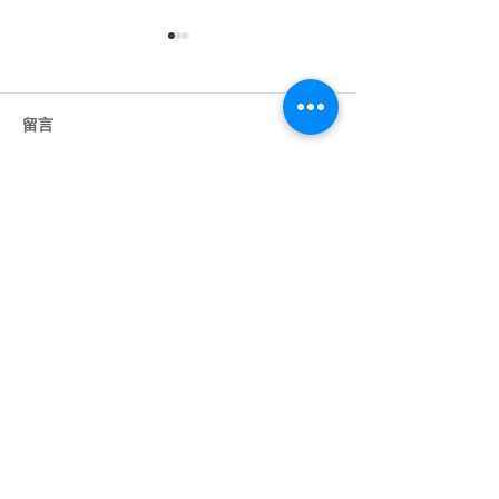
留言
撰寫留言......
【TDAL】從傳統拍攝到虛
【TDAL】製片
擬製作 - 導演的創作進化
影視特效在 AI 
論
思維
動畫特效協會Animation & Visual
Effects Association （AVA），成立於
2019年。會員集結台灣各大動畫與特效公
司、教授老師以及個人創作者。成立宗旨為凝
聚與推廣動畫與特效產業。除了整合產業的力
量提升國際市場競爭力外，亦藉著產業間的經
驗分享與資訊交流來達到健全產業發展目的。
協會提供所有成員能獲得最新產業資訊與技術