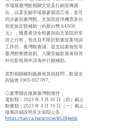
市場展臺灣館相關文宣及行銷宣傳露
出，以及安錫市場展參展證乙張，並可
同步參與臺灣館。文策院提供機票及住
宿差旅定額補助（約新台幣 64,000
元），獲選者須全程參與由文策院所安
排之行程，包含且不限於動畫提案培訓
工作坊、臺灣館會議、提交結案報告等
臺灣館整體規劃。入圍安錫影展者得另
外向影視局申請海外行銷補助。
若對相關權利義務有其他疑問，歡迎洽
詢協會 0905 607 097。
◎夏季聯合徵展臺灣館徵件：
電影類：2023 年 3 ⽉ 30 ⽇（四）截止
動畫類：2023 年 4 ⽉ 10 ⽇（一）截止
徵展詳細說明見文策院公告：
https://taicca.tw/article/85284e66