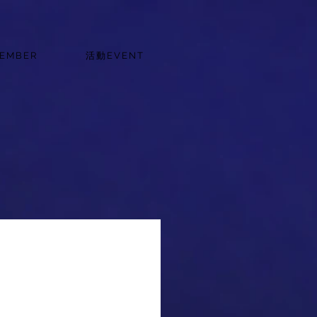
EMBER
活動EVENT