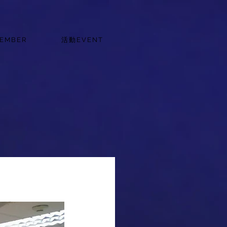
EMBER
活動EVENT