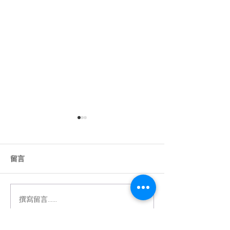
留言
2024 台中動畫
撰寫留言......
2024 AAS亞洲動畫高峰會
VIP Tour