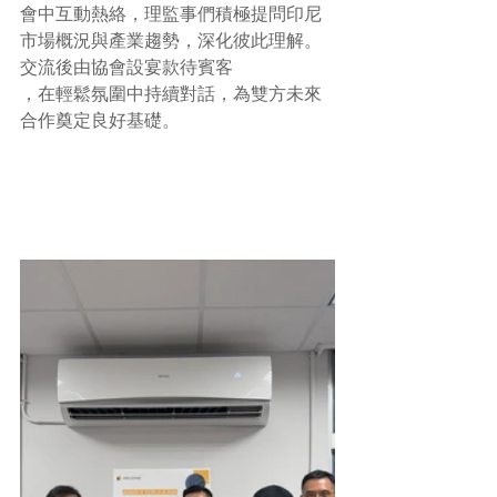
會中互動熱絡，理監事們積極提問印尼
市場概況與產業趨勢，深化彼此理解。
交流後由協會設宴款待賓客
，在輕鬆氛圍中持續對話，為雙方未來
合作奠定良好基礎。